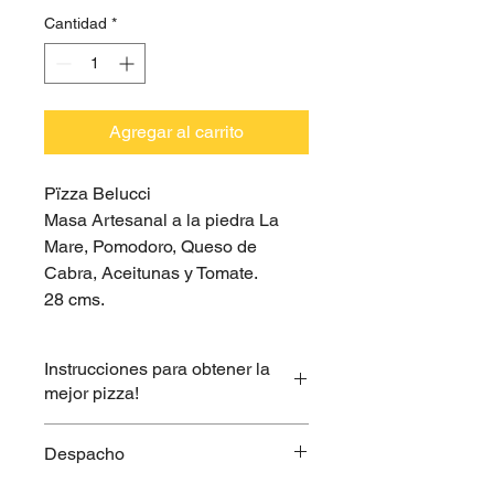
oferta
Cantidad
*
Agregar al carrito
Pïzza Belucci
Masa Artesanal a la piedra La
Mare, Pomodoro, Queso de
Cabra, Aceitunas y Tomate.
28 cms.
Instrucciones para obtener la
mejor pizza!
Calienta tu horno entre 200° y 240°
Despacho
Quita el envase mantenedor de la
pizza