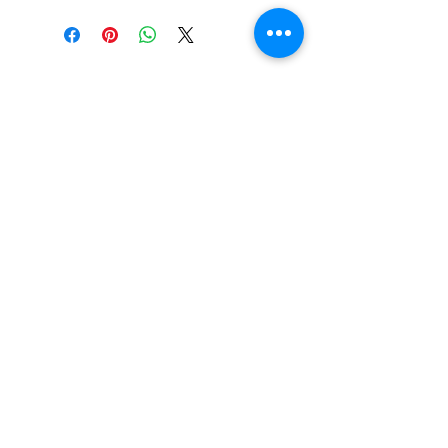
Pedidos hasta las 23:59, se entregan
Coloca la pizza en el horno
al día siguiente entre las 10:00 y
Déjala durante 10 a 14 minutos
19:00 horas. Costo del despacho $
Revisa si esta lista
2.500
Sacala del horno y listo!....a comer!
Únete a nuestra lista de correo
Suscríbete ahora
© 2017 by La Mare.