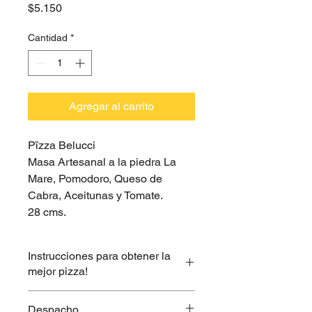
Precio
$5.150
Cantidad
*
Agregar al carrito
Pïzza Belucci
Masa Artesanal a la piedra La
Mare, Pomodoro, Queso de
Cabra, Aceitunas y Tomate.
28 cms.
Instrucciones para obtener la
mejor pizza!
Calienta tu horno entre 200° y 240°
Despacho